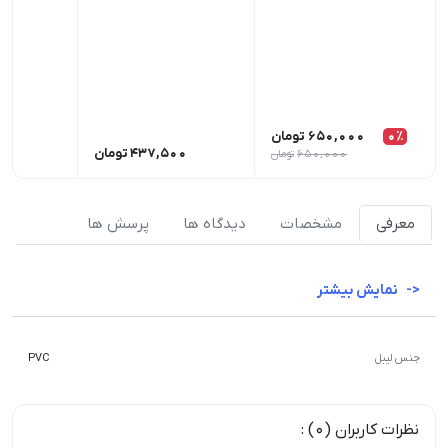
0٪
650,000
تومان
437,500
تومان
00
650,000
تومان
معرفی
مشخصات
دیدگاه ها
پرسش ها
نمایش بیشتر
جنس لیبل
PVC
نظرات کاربران (0) :