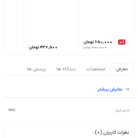
0٪
650,000
تومان
437,500
تومان
00
650,000
تومان
معرفی
مشخصات
دیدگاه ها
پرسش ها
نمایش بیشتر
جنس لیبل
PVC
نظرات کاربران (0) :