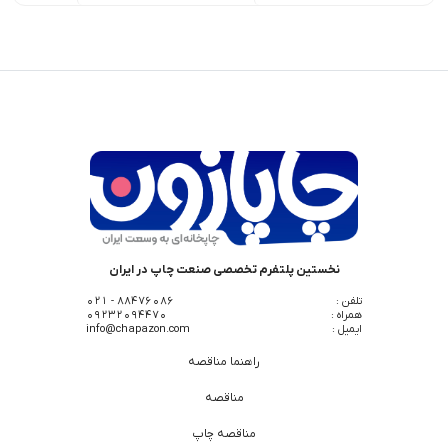
نخستین پلتفرم تخصصی صنعت چاپ در ایران
تلفن :
88476086 - 021
همراه :
09232094470
ایمیل :
info@chapazon.com
راهنما مناقصه
مناقصه
مناقصه چاپ