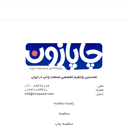
نخستین پلتفرم تخصصی صنعت چاپ در ایران
تلفن :
88476086 - 021
همراه :
09232094470
ایمیل :
info@chapazon.com
راهنما مناقصه
مناقصه
مناقصه چاپ