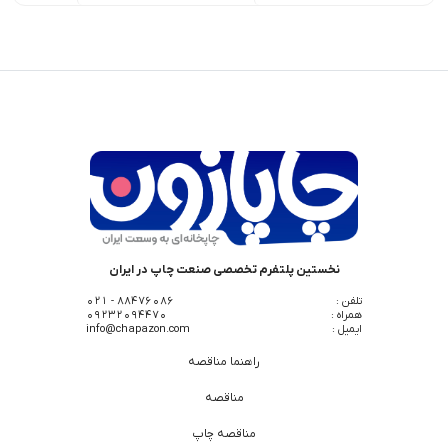
نخستین پلتفرم تخصصی صنعت چاپ در ایران
تلفن :
88476086 - 021
همراه :
09232094470
ایمیل :
info@chapazon.com
راهنما مناقصه
مناقصه
مناقصه چاپ