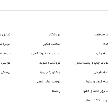
ما مناقصه
فروشگاه
تماس با 
صه
شگفت انگیز
درباره ما
صه چاپ
محصولات فروشگاهی
حریم ش
لات چاپ و بسته‌بندی
فروشنده شوید
قوانین و
صه طراحی
جشنواره پاییزه
پرسش ه
ه کاغذ و مقوا
فرصت های شغلی
روز کاغذ و مقوا
راهنما
لات کاغذ و مقوا