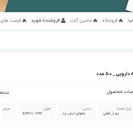
وا
فروشگاه
ماشین آلات
فروشنده شوید
فرصت های 
ات محصول
مشاه
نوع جعبه :
جنس :
طول :
عرض :
دو در قفلی
مقوای ایندر برد
1cm تا 5cm
cm