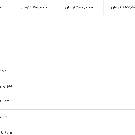
187,5
تومان
200,000
تومان
250,000
تومان
0
دو د
مقوای این
1cm تا 5cm
1cm تا 5cm
6cm تا 10cm