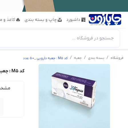
داشبورد
چاپ و بسته بندی
کاغذ و مق
جستجو در فروشگاه ...
فروشگاه
بسته بندی
جعبه
کد M5 : جعبه دارویی _50 عدد
کد M5 : جعبه دارویی _50 عدد
مشخص