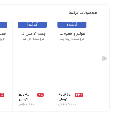
محصولات مرتبط
خرید از سایت
خرید از سایت
فروشنده
فروشنده
هولدر و جعبه دوتایی لیوان
جعبه آدامس فلیپ تاپ و شیکر تاپ chewing gum box
بسته 200 عددی - عرض ۱۰ - طول ۱۷/۵ - ارتفاع ۲۰
جعبه
فروشنده: ریما پک
فروشنده: فرا هنر نوین
1٪
5,030
2٪
40,260
23٪
تومان
تومان
52,000
تومان
5,150
تومان