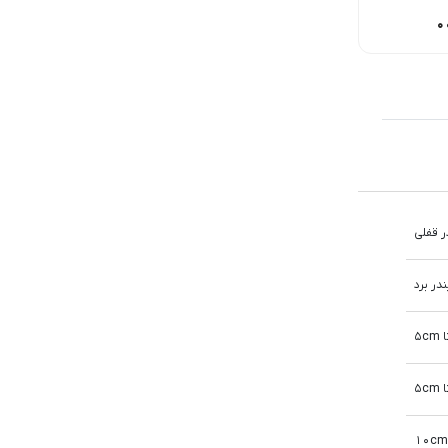
250,00
تومان
460,000
تومان
575,000
تومان
ر قفلی
در برد