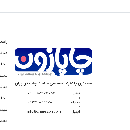
راهن
مناق
مناق
محصو
نخستین پلتفرم تخصصی صنعت چاپ در ایران
مناق
تلفن
88476086 - 021
:
مناقص
همراه
09232094470
:
قیمت 
ایمیل
info@chapazon.com
:
محصو