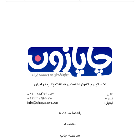
نخستین پلتفرم تخصصی صنعت چاپ در ایران
تلفن :
88476086 - 021
همراه :
09232094470
ایمیل :
info@chapazon.com
راهنما مناقصه
مناقصه
مناقصه چاپ