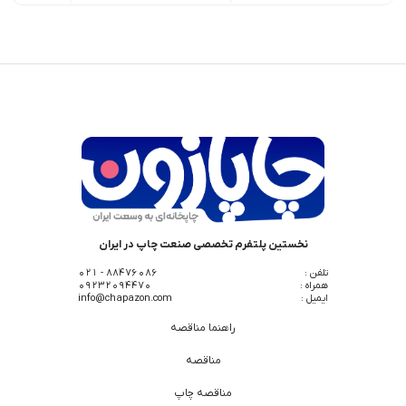
نخستین پلتفرم تخصصی صنعت چاپ در ایران
تلفن :
88476086 - 021
همراه :
09232094470
ایمیل :
info@chapazon.com
راهنما مناقصه
مناقصه
مناقصه چاپ