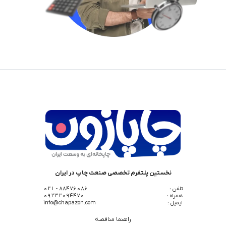
نخستین پلتفرم تخصصی صنعت چاپ در ایران
تلفن :
88476086 - 021
همراه :
09232094470
ایمیل :
info@chapazon.com
راهنما مناقصه