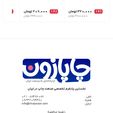
16٪
320,000
تومان
16٪
206,000
تومان
15٪
00
380,000
تومان
244,000
تومان
نخستین پلتفرم تخصصی صنعت چاپ در ایران
تلفن :
88476086 - 021
همراه :
09232094470
ایمیل :
info@chapazon.com
راهنما مناقصه