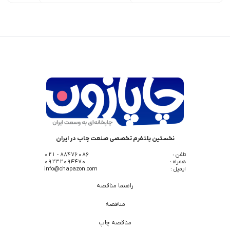
نخستین پلتفرم تخصصی صنعت چاپ در ایران
تلفن :
88476086 - 021
همراه :
09232094470
ایمیل :
info@chapazon.com
راهنما مناقصه
مناقصه
مناقصه چاپ