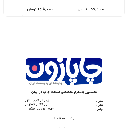
187,100
تومان
165,000
تومان
,000
نخستین پلتفرم تخصصی صنعت چاپ در ایران
تلفن :
88476086 - 021
همراه :
09232094470
ایمیل :
info@chapazon.com
راهنما مناقصه