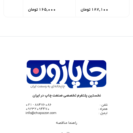
187,100
تومان
165,000
تومان
,000
نخستین پلتفرم تخصصی صنعت چاپ در ایران
تلفن :
88476086 - 021
همراه :
09232094470
ایمیل :
info@chapazon.com
راهنما مناقصه