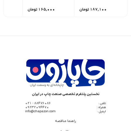
187,100
تومان
165,000
تومان
,000
نخستین پلتفرم تخصصی صنعت چاپ در ایران
تلفن :
88476086 - 021
همراه :
09232094470
ایمیل :
info@chapazon.com
راهنما مناقصه