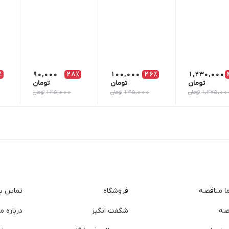
٪
90,000
28٪
100,000
26٪
1,230,000
تومان
تومان
تومان
1,275,00
تومان
135,000
تومان
125,000
تومان
ما مناقصه
فروشگاه
تماس با 
صه
شگفت انگیز
درباره ما