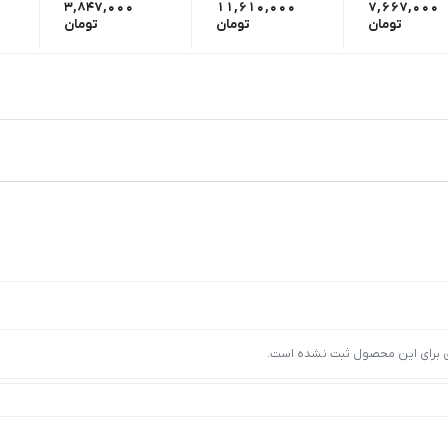
3,847,000
11,610,000
7,667,000
تومان
تومان
تومان
ی برای این محصول ثبت نشده است.