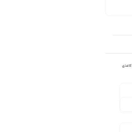
5,224,000
2,635,000
7,739,000
تومان
تومان
تومان
کاغذی