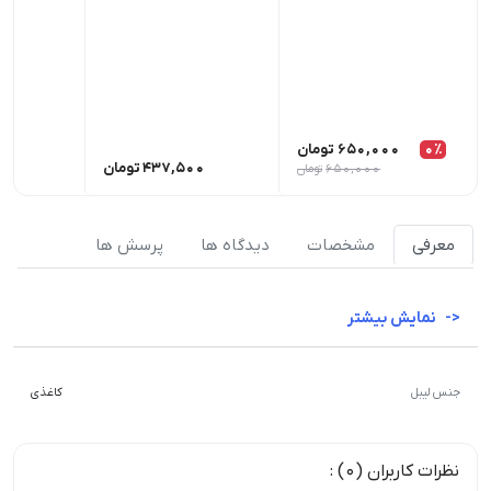
0٪
650,000
تومان
437,500
تومان
00
650,000
تومان
معرفی
مشخصات
دیدگاه ها
پرسش ها
نمایش بیشتر
جنس لیبل
کاغذی
نظرات کاربران (0) :