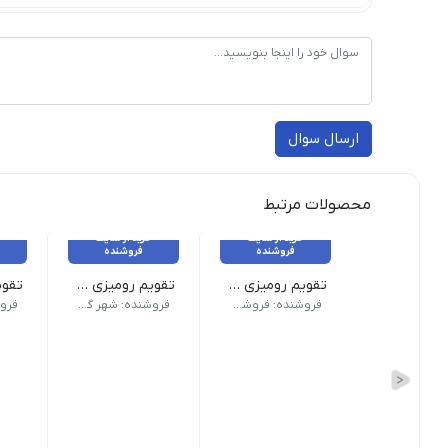
ارسال سوال
محصولات مرتبط
خرید از سایت
خرید از سایت
فروشنده
فروشنده
تقویم رومیزی پیتیکو کد ۷۷۷
تقویم رومیزی چوبی کد TA-SH71
وزن 100 گرم طرح رنگ دخترانه| ابعاد 11×13 سایر مشخصات | جلد سخت
وزن 50 گرم نام محصول| تقویم رو میزی پیتیکو کد 778| ابعاد 12×12| نوع 
فروشنده: فروشکاه ویکی تحریر
فروشنده: شهر گیفت