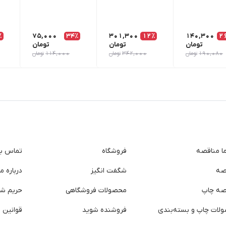
٪
75,000
34٪
301,300
12٪
140,300
2
تومان
تومان
تومان
190,080
تومان
342,000
تومان
114,000
تومان
ما مناقصه
فروشگاه
تماس با 
صه
شگفت انگیز
درباره ما
صه چاپ
محصولات فروشگاهی
حریم ش
لات چاپ و بسته‌بندی
فروشنده شوید
قوانین و