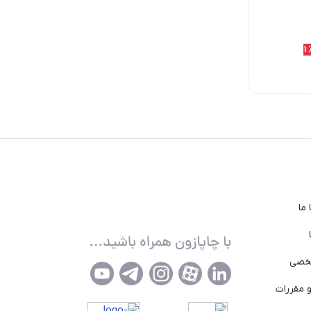
295,000
11٪
295,000
11
تومان
تومان
ناموجود
330,000
تومان
330,000
تومان
ما
خصی
 مقررات