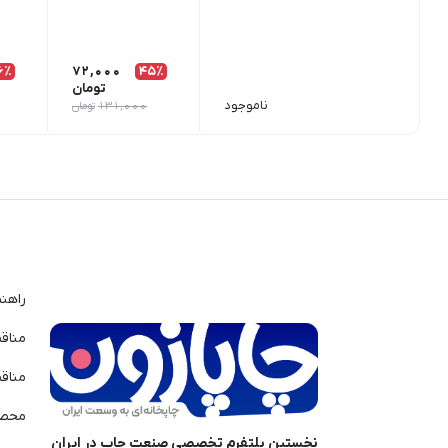
6٪
72,000
45٪
تومان
ناموجود
131,000
تومان
راهن
مناق
مناق
محصو
نخستین پلتفرم تخصصی صنعت چاپ در ایران