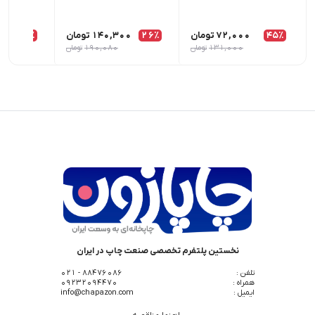
45٪
72,000
تومان
26٪
140,300
تومان
12٪
00
131,000
تومان
190,080
تومان
نخستین پلتفرم تخصصی صنعت چاپ در ایران
تلفن :
88476086 - 021
همراه :
09232094470
ایمیل :
info@chapazon.com