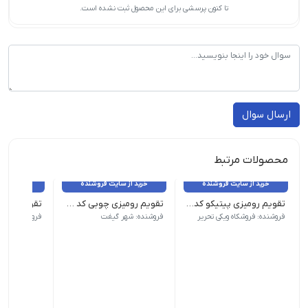
تا کنون پرسشی برای این محصول ثبت نشده است.
ارسال سوال
محصولات مرتبط
خرید از سایت فروشنده
خرید از سایت فروشنده
خرید از 
تقویم رومیزی پیتیکو کد ۷۷۷
تقویم رومیزی چوبی کد TA-SH71
وزن 100 گرم طرح رنگ دخترانه| ابعاد 11×13 سایر مشخصات | جلد سخت
وزن 50 گرم نام محصول| تقویم رو میزی پیتیکو کد 778| ابعاد 12×12| نوع صحافی| فنری
فروشنده: فروشکاه ویکی تحریر
فروشنده: شهر گیفت
فروشنده: فروش