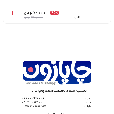
45٪
72,000
تومان
26٪
00
ناموجود
131,000
تومان
نخستین پلتفرم تخصصی صنعت چاپ در ایران
تلفن :
88476086 - 021
همراه :
09232094470
ایمیل :
info@chapazon.com