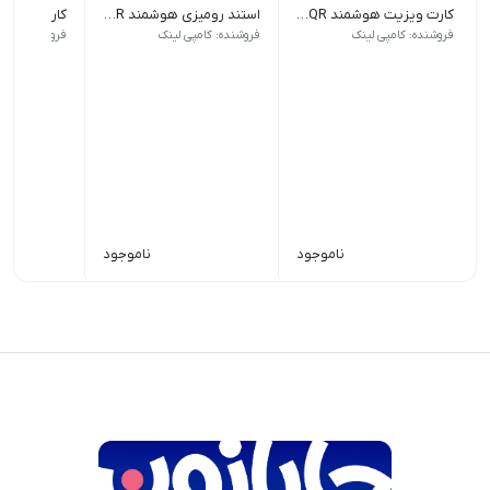
کارت ویزیت هوشمند NFC - QR
استند رومیزی هوشمند NFC - QR
جنس: PVC | روکش: لمینت
جنس: Pelaxi
جنس: گلاسه 300 گرم کُ
فروشنده: کامپی لینک
فروشنده: کامپی لینک
فروشنده: کامپ
ناموجود
ناموجود