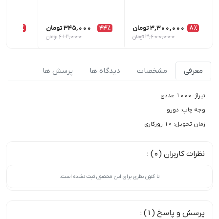
8٪
3,300,000
تومان
44٪
345,000
تومان
37٪
00
3,600,000
تومان
612,000
تومان
معرفی
مشخصات
دیدگاه ها
پرسش ها
تیراژ: 1000 عددی
وجه چاپ: دورو
زمان تحویل: 10 روزکاری
نظرات کاربران (0) :
تا کنون نظری برای این محصول ثبت نشده است.
پرسش و پاسخ (1) :