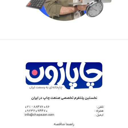
نخستین پلتفرم تخصصی صنعت چاپ در ایران
تلفن :
88476086 - 021
همراه :
09232094470
ایمیل :
info@chapazon.com
راهنما مناقصه