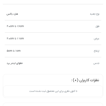
نوع جعبه
هارد باکس
طول
16cm تا 20cm
عرض
11cm تا 20cm
ارتفاع
1cm تا 5cm
جنس
مقوای ایندر برد
نظرات کاربران (0) :
تا کنون نظری برای این محصول ثبت نشده است.