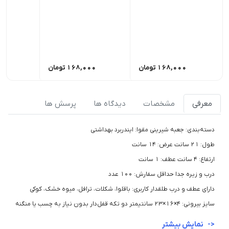
168,000
تومان
168,000
تومان
00
معرفی
مشخصات
دیدگاه ها
پرسش ها
دسته‌بندی: جعبه شیرینی مقوا: ایندربرد بهداشتی
طول: 21 سانت عرض: 14 سانت
ارتفاع: 4 سانت عطف: 1 سانت
درب و زیره جدا حداقل سفارش: 100 عدد
دارای عطف و درب طلقدار کاربری: باقلوا، شکلات، ترافل، میوه خشک، کوکی
سایز بیرونی: 4×16×23 سانتیمتر دو تکه قفل‌دار بدون نیاز به چسب یا منگنه
نمایش بیشتر