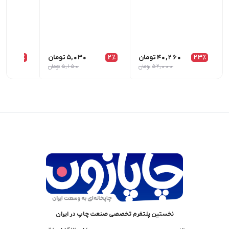
23٪
40,260
تومان
2٪
5,030
تومان
1٪
52,000
تومان
5,150
تومان
نخستین پلتفرم تخصصی صنعت چاپ در ایران