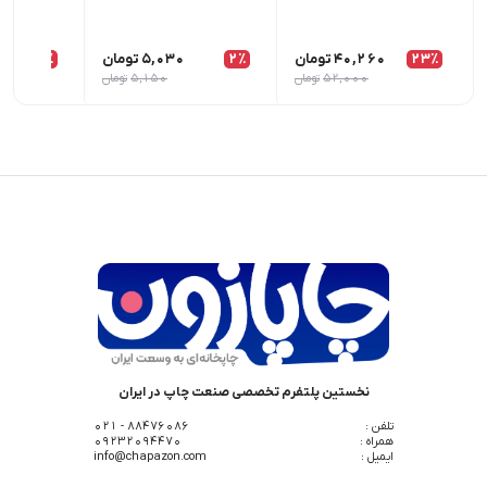
23٪
40,260
تومان
2٪
5,030
تومان
1٪
52,000
تومان
5,150
تومان
نخستین پلتفرم تخصصی صنعت چاپ در ایران
تلفن :
88476086 - 021
همراه :
09232094470
ایمیل :
info@chapazon.com