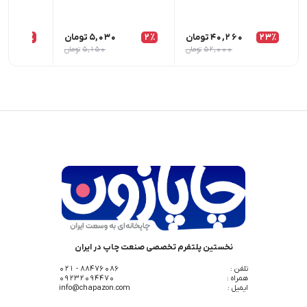
23٪
40,260
تومان
2٪
5,030
تومان
1٪
52,000
تومان
5,150
تومان
نخستین پلتفرم تخصصی صنعت چاپ در ایران
تلفن :
88476086 - 021
همراه :
09232094470
ایمیل :
info@chapazon.com