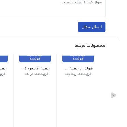
ارسال سوال
محصولات مرتبط
خرید از سایت
خرید از سایت
فروشنده
فروشنده
هولدر و جعبه دوتایی لیوان
جعبه آدامس فلیپ تاپ و شیکر تاپ chewing gum box
بسته 200 عددی - عرض ۱۰ - طول ۱۷/۵ - ارتفاع ۲۰
جعبه
فروشنده: ریما پک
فروشنده: فرا هنر نوین