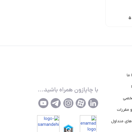
11,275
تومان
17,000
تومان
475,000
تومان
ما
خصی
 مقررات
ای متداول