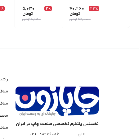
1٪
5,030
2٪
40,260
23٪
تومان
تومان
52,000
تومان
5,150
تومان
راهن
مناق
مناق
محصو
نخستین پلتفرم تخصصی صنعت چاپ در ایران
مناق
تلفن
88476086 - 021