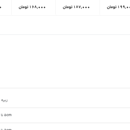
199,0
تومان
187,000
تومان
168,000
تومان
0
زیره 
5cm تا 10cm