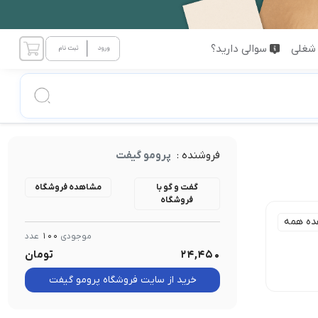
شغلی
سوالی دارید؟
فروشنده :
پرومو گیفت
گفت و گو با
مشاهده فروشگاه
فروشگاه
ده همه
موجودی
100
عدد
24,450
تومان
جنس :
1 تا 5cm
مقوای ایندر برد
خرید از سایت فروشگاه پرومو گیفت