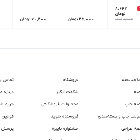
8,642
تومان
26,000
تومان
70,400
تومان
8,742
تومان
ما مناقصه
فروشگاه
تماس با 
صه
شگفت انگیز
درباره ما
صه چاپ
محصولات فروشگاهی
حریم ش
لات چاپ و بسته‌بندی
فروشنده شوید
قوانین و
صه طراحی
جشنواره پاییزه
پرسش ه