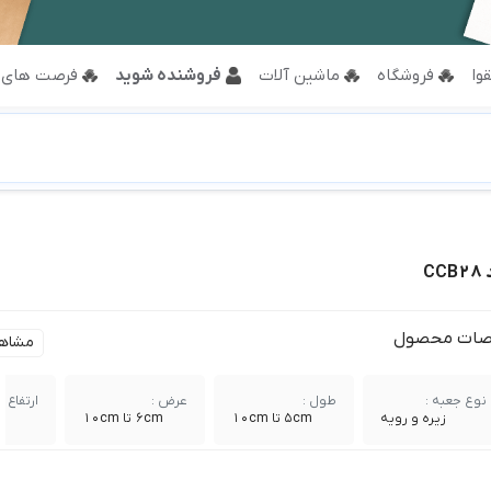
وا
فروشگاه
ماشین آلات
فروشنده شوید
فرصت های 
C
ات محصول
مشاه
نوع جعبه :
طول :
عرض :
ارتفاع :
زیره و رویه
5cm تا 10cm
6cm تا 10cm
cm