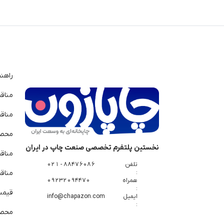
راهن
مناق
مناق
محصو
نخستین پلتفرم تخصصی صنعت چاپ در ایران
مناق
تلفن
88476086 - 021
:
مناقص
همراه
09232094470
:
قیمت 
ایمیل
info@chapazon.com
:
محصو