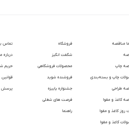
ما مناقصه
فروشگاه
تماس با 
صه
شگفت انگیز
درباره ما
صه چاپ
محصولات فروشگاهی
حریم ش
لات چاپ و بسته‌بندی
فروشنده شوید
قوانین و
صه طراحی
جشنواره پاییزه
پرسش ه
ه کاغذ و مقوا
فرصت های شغلی
روز کاغذ و مقوا
راهنما
لات کاغذ و مقوا