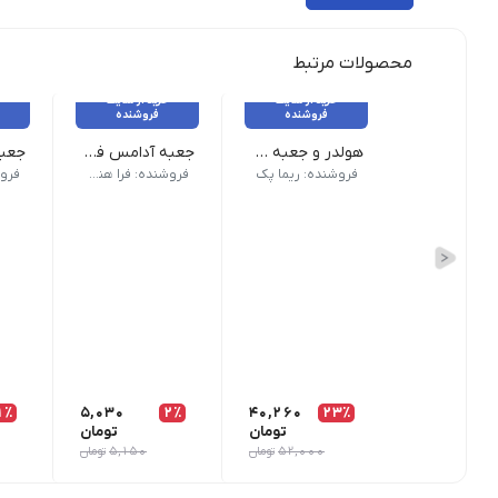
محصولات مرتبط
خرید از سایت
خرید از سایت
فروشنده
فروشنده
هولدر و جعبه دوتایی لیوان
جعبه آدامس فلیپ تاپ و شیکر تاپ chewing gum box
بسته 200 عددی - عرض ۱۰ - طول ۱۷/۵ - ارتفاع ۲۰
جعبه
فروشنده: ریما پک
فروشنده: فرا هنر نوین
1٪
5,030
2٪
40,260
23٪
تومان
تومان
52,000
تومان
5,150
تومان