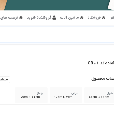
وا
فروشگاه
ماشین آلات
فروشنده شوید
فرصت های 
ده کد CB01
ات محصول
مشاه
طول :
عرض :
ارتفاع :
11cm تا 15cm
6cm تا 10cm
11cm تا 15cm