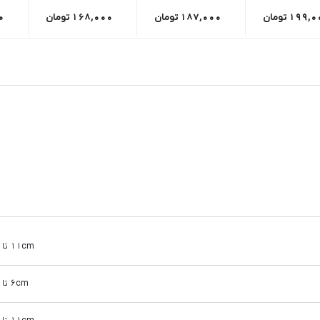
199,0
تومان
187,000
تومان
168,000
تومان
0
11cm تا 15cm
6cm تا 10cm