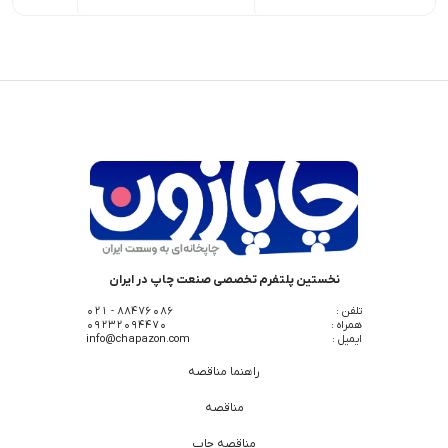
نخستین پلتفرم تخصصی صنعت چاپ در ایران
تلفن :
88476086 - 021
همراه :
09232094470
ایمیل :
info@chapazon.com
راهنما مناقصه
مناقصه
مناقصه چاپ