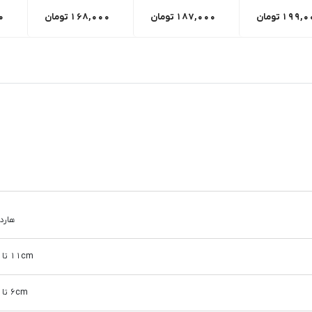
199,0
تومان
187,000
تومان
168,000
تومان
0
هارد
11cm تا 15cm
6cm تا 10cm