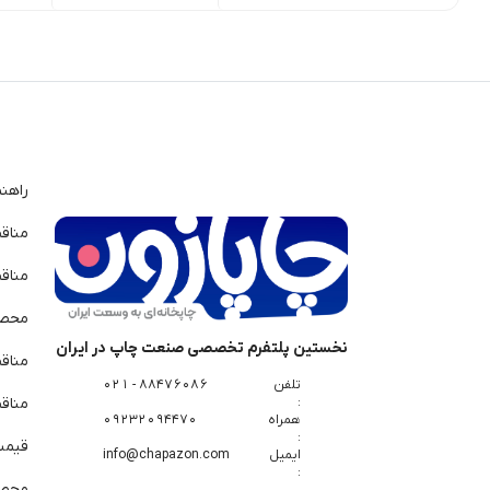
راهن
مناق
مناق
محصو
نخستین پلتفرم تخصصی صنعت چاپ در ایران
مناق
تلفن
88476086 - 021
:
مناقص
همراه
09232094470
:
قیمت 
ایمیل
info@chapazon.com
:
محصو