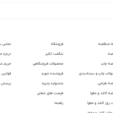
ما مناقصه
فروشگاه
تماس با 
صه
شگفت انگیز
درباره ما
صه چاپ
محصولات فروشگاهی
حریم ش
لات چاپ و بسته‌بندی
فروشنده شوید
قوانین و
صه طراحی
جشنواره پاییزه
پرسش ه
ه کاغذ و مقوا
فرصت های شغلی
روز کاغذ و مقوا
راهنما
لات کاغذ و مقوا