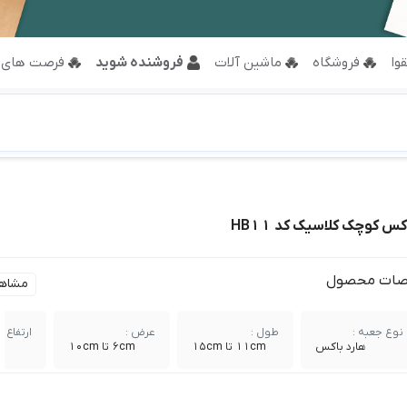
وا
فروشگاه
ماشین آلات
فروشنده شوید
فرصت های 
س کوچک کلاسیک کد HB11
ات محصول
مشاه
نوع جعبه :
طول :
عرض :
ارتفاع :
هارد باکس
11cm تا 15cm
6cm تا 10cm
cm