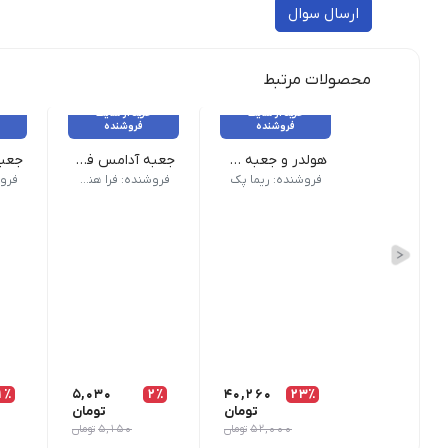
ارسال سوال
محصولات مرتبط
خرید از سایت
خرید از سایت
فروشنده
فروشنده
هولدر و جعبه دوتایی لیوان
جعبه آدامس فلیپ تاپ و شیکر تاپ chewing gum box
بسته 200 عددی - عرض ۱۰ - طول ۱۷/۵ - ارتفاع ۲۰
جعبه
فروشنده: ریما پک
فروشنده: فرا هنر نوین
1٪
5,030
2٪
40,260
23٪
تومان
تومان
52,000
تومان
5,150
تومان