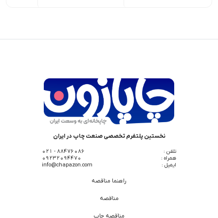
نخستین پلتفرم تخصصی صنعت چاپ در ایران
تلفن :
88476086 - 021
همراه :
09232094470
ایمیل :
info@chapazon.com
راهنما مناقصه
مناقصه
مناقصه چاپ