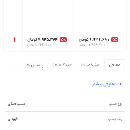
5٪
9,931,680
تومان
5٪
7,945,344
تومان
5٪
,008
10,454,400
تومان
8,363,520
تومان
معرفی
مشخصات
دیدگاه ها
پرسش ها
نمایش بیشتر
نوع چسب
چسب کاغذی
رنگ چسب
قهوه ای