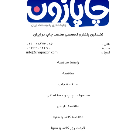
نخستین پلتفرم تخصصی صنعت چاپ در ایران
تلفن :
88476086 - 021
همراه :
09232094470
ایمیل :
info@chapazon.com
راهنما مناقصه
مناقصه
مناقصه چاپ
محصولات چاپ و بسته‌بندی
مناقصه طراحی
مناقصه کاغذ و مقوا
قیمت روز کاغذ و مقوا