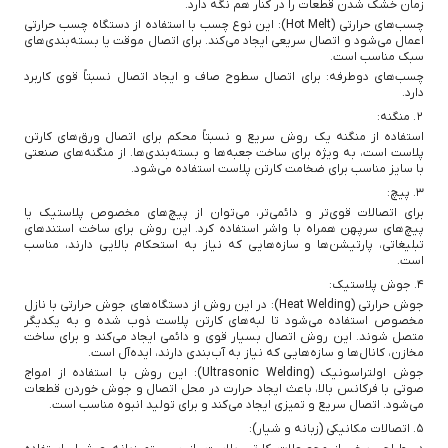
زمان خشک شدن قطعات را در کنار هم نگه دارد.
چسب‌های حرارتی (Hot Melt): این نوع چسب با استفاده از دستگاه چسب حرارتی
اعمال می‌شود و اتصال سریعی ایجاد می‌کند. برای اتصال موقت یا بسته‌بندی‌های
سبک مناسب است.
چسب‌های دوطرفه: برای اتصال سطوح صاف و ایجاد اتصال نسبتاً قوی کاربرد
دارد.
2. منگنه:
استفاده از منگنه یک روش سریع و نسبتاً محکم برای اتصال ورق‌های کارتن
پلاست است، به ویژه برای ساخت جعبه‌ها و بسته‌بندی‌ها. از منگنه‌های صنعتی
با سایز مناسب برای ضخامت کارتن پلاست استفاده می‌شود.
3. پیچ:
برای اتصالات قوی‌تر و دائمی‌تر، می‌توان از پیچ‌های مخصوص پلاستیک یا
پیچ‌های سرپهن همراه با واشر استفاده کرد. این روش برای ساخت استندهای
تبلیغاتی، پارتیشن‌ها و سازه‌هایی که نیاز به استحکام بالایی دارند، مناسب
است.
4. جوش پلاستیک:
جوش حرارتی (Heat Welding): در این روش از دستگاه‌های جوش حرارتی با نازل
مخصوص استفاده می‌شود تا لبه‌های کارتن پلاست ذوب شده و به یکدیگر
متصل شوند. این روش اتصال بسیار قوی و دائمی ایجاد می‌کند و برای ساخت
مخازن، کانال‌ها و سازه‌هایی که نیاز به آب‌بندی دارند، ایده‌آل است.
جوش اولتراسونیک (Ultrasonic Welding): این روش با استفاده از امواج
صوتی با فرکانس بالا، باعث ایجاد حرارت در محل اتصال و جوش خوردن قطعات
می‌شود. اتصال سریع و تمیزی ایجاد می‌کند و برای تولید انبوه مناسب است.
5. اتصالات مکانیکی (زبانه و شیار):