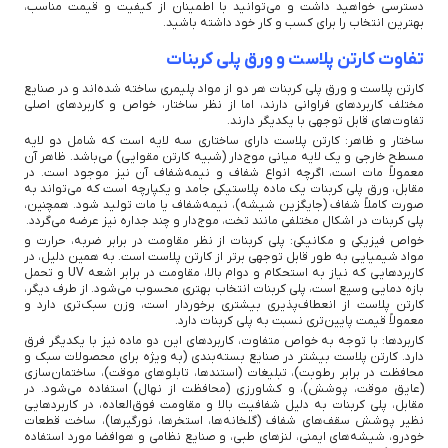
دسترسی خواهید داشت و می‌توانید با اطمینان از کیفیت و قیمت مناسب،
بهترین انتخاب را برای کسب و کار خود داشته باشید.
تفاوت کارتن پلاست و ورق پلی کربنات
کارتن پلاست و ورق پلی کربنات هر دو از مواد پلیمری ساخته شده‌اند و در صنایع
مختلف کاربردهای فراوانی دارند، اما از نظر ساختار، خواص و کاربردهای اصلی
تفاوت‌های قابل توجهی با یکدیگر دارند.
ساختار و ظاهر: کارتن پلاست دارای ساختاری سه لایه است که شامل دو لایه
مسطح خارجی و یک لایه میانی موج‌دار (شبیه کارتن مقوایی) می‌باشد. ظاهر آن
معمولاً مات است، اگرچه انواع شفاف و نیمه‌شفاف آن نیز موجود است. در
مقابل، ورق پلی کربنات یک ماده پلاستیکی جامد و یکپارچه است که می‌تواند به
صورت کاملاً شفاف (جایگزین شیشه)، نیمه‌شفاف یا مات تولید شود. همچنین،
پلی کربنات در اشکال مختلفی مانند تخت، موج‌دار و چند جداره نیز عرضه می‌گردد.
خواص فیزیکی و مکانیکی: پلی کربنات از نظر مقاومت در برابر ضربه، حرارت و
مواد شیمیایی به طور قابل توجهی برتر از کارتن پلاست است. به همین دلیل، در
کاربردهایی که نیاز به استحکام و دوام بالا، مقاومت در برابر اشعه UV و تحمل
بازه دمایی وسیع است، پلی کربنات انتخاب بهتری محسوب می‌شود. از طرف دیگر،
کارتن پلاست از انعطاف‌پذیری بیشتری برخوردار است، وزن سبک‌تری دارد و
معمولاً قیمت پایین‌تری نسبت به پلی کربنات دارد.
کاربردها: با توجه به خواص متفاوت، کاربردهای این دو ماده نیز با یکدیگر فرق
دارد. کارتن پلاست بیشتر در صنایع بسته‌بندی (به ویژه برای محصولات سبک و
محافظت در برابر رطوبت)، تبلیغات (استندها، تابلوهای موقت)، ساختمان‌سازی
(عایق موقت، پوشش)، و کشاورزی (محافظت از نهال) استفاده می‌شود. در
مقابل، پلی کربنات به دلیل شفافیت بالا و مقاومت فوق‌العاده، در کاربردهایی
نظیر پوشش سقف‌های شفاف (گلخانه‌ها، استخرها، نورگیرها)، ساخت قطعات
خودرو، شیشه‌های ایمنی، لنزهای طبی، و صنایع نظامی و هوافضا مورد استفاده