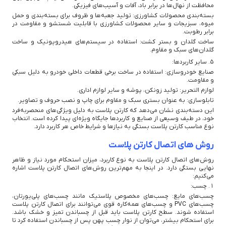
محافظت از نهال‌ها در برابر باد، آفات و آسیب‌های فیزیکی.
بسته‌بندی محصولات کشاورزی: تولید جعبه‌ها و ظروف برای بسته‌بندی و حمل
میوه، سبزیجات و سایر محصولات کشاورزی با قابلیت شستشو و مقاومت در
برابر رطوبت.
ساخت گلدان و بستر کشت: استفاده در سیستم‌های هیدروپونیک و ساخت
گلدان‌های سبک و مقاوم.
5. سایر کاربردها:
صنایع خودروسازی: استفاده در ساخت برخی قطعات داخلی خودرو به دلیل سبکی
و مقاومت.
لوازم التحریر: تولید زونکن، پوشه و سایر لوازم اداری.
تابلوسازی: به عنوان بستری سبک و مقاوم برای چاپ و نصب حروف و تصاویر.
این دسته‌بندی نشان می‌دهد که کارتن پلاست به دلیل ویژگی‌های منحصربه‌فرد
خود، در طیف وسیعی از صنایع و کاربردها جایگاه ویژه‌ای پیدا کرده است. انتخاب
نوع مناسب کارتن پلاست بستگی به نیازها و شرایط خاص هر کاربرد دارد.
روش های اتصال کارتن پلاست
روش‌های اتصال کارتن پلاست به نوع کاربرد، میزان استحکام مورد نیاز و ظاهر
نهایی بستگی دارد. در اینجا به مهم‌ترین روش‌های اتصال کارتن پلاست اشاره
می‌کنیم:
1. چسب:
چسب‌های مایع: چسب‌های مخصوص پلاستیک مانند چسب‌های پلی‌یورتان،
چسب‌های PVC و چسب‌های همه‌کاره قوی می‌توانند برای اتصال کارتن پلاست
استفاده شوند. سطح کارتن پلاست باید قبل از چسباندن تمیز و خشک باشد.
برای استحکام بیشتر، می‌توان از نوار چسب پهن پس از چسباندن استفاده کرد تا