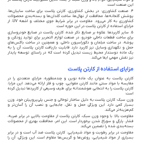
این صنعت است.
4. صنعت کشاورزی: در بخش کشاورزی، کارتن پلاست برای ساخت سایبان‌ها،
پوشش گلخانه‌ها، محافظت از نهال‌ها، ساخت گلدان‌ها و بسته‌بندی محصولات
کشاورزی به کار می‌رود. مقاومت در برابر شرایط جوی مختلف و اشعه UV، از
مزایای استفاده از کارتن پلاست در این حوزه است.
5. سایر کاربردها: علاوه بر صنایع ذکر شده، کارتن پلاست در صنایع خودروسازی
برای ساخت قطعات داخلی خودرو، در صنعت لوازم التحریر برای تولید زونکن و
پوشه، در ساخت مبلمان و دکوراسیون داخلی، و همچنین در ساخت باکس‌های
حمل و نگهداری وسایل نیز کاربرد دارد. قابلیت بازیافت کارتن پلاست، آن را به
یک ماده دوستدار محیط زیست تبدیل کرده است که در راستای توسعه پایدار
نیز نقش مهمی ایفا می‌کند.
مزایای استفاده از کارتن پلاست
کارتن پلاست به عنوان یک ماده نوین و چندمنظوره، مزایای متعددی را در
مقایسه با مواد سنتی مانند کارتن مقوایی، چوب و فلز ارائه می‌دهد. این مزایا،
کارتن پلاست را به انتخابی هوشمندانه برای طیف وسیعی از کاربردها تبدیل کرده
است:
وزن سبک: کارتن پلاست به دلیل ساختار توخالی و جنس پلی‌پروپیلن خود، وزن
بسیار کمی دارد. این ویژگی حمل و نقل، جابجایی و نصب آن را آسان‌تر و
کم‌هزینه‌تر می‌کند.
مقاومت بالا: با وجود وزن سبک، کارتن پلاست از مقاومت بالایی در برابر ضربه،
فشار، پارگی و سوراخ شدن برخوردار است. این امر، محافظت بهتری از محصولات
بسته‌بندی شده را تضمین می‌کند.
مقاومت در برابر رطوبت و مواد شیمیایی: کارتن پلاست ضد آب است و در برابر
بسیاری از مواد شیمیایی، روغن‌ها و گریس‌ها مقاوم است. این ویژگی، آن را