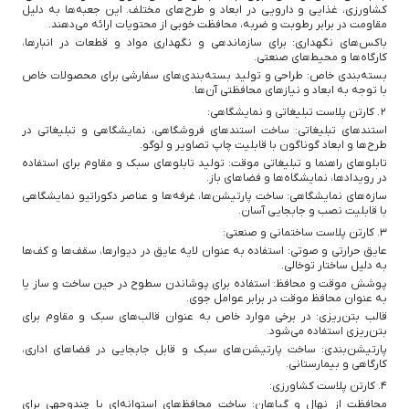
کشاورزی، غذایی و دارویی در ابعاد و طرح‌های مختلف. این جعبه‌ها به دلیل
مقاومت در برابر رطوبت و ضربه، محافظت خوبی از محتویات ارائه می‌دهند.
باکس‌های نگهداری: برای سازماندهی و نگهداری مواد و قطعات در انبارها،
کارگاه‌ها و محیط‌های صنعتی.
بسته‌بندی خاص: طراحی و تولید بسته‌بندی‌های سفارشی برای محصولات خاص
با توجه به ابعاد و نیازهای محافظتی آن‌ها.
2. کارتن پلاست تبلیغاتی و نمایشگاهی:
استندهای تبلیغاتی: ساخت استندهای فروشگاهی، نمایشگاهی و تبلیغاتی در
طرح‌ها و ابعاد گوناگون با قابلیت چاپ تصاویر و لوگو.
تابلوهای راهنما و تبلیغاتی موقت: تولید تابلوهای سبک و مقاوم برای استفاده
در رویدادها، نمایشگاه‌ها و فضاهای باز.
سازه‌های نمایشگاهی: ساخت پارتیشن‌ها، غرفه‌ها و عناصر دکوراتیو نمایشگاهی
با قابلیت نصب و جابجایی آسان.
3. کارتن پلاست ساختمانی و صنعتی:
عایق حرارتی و صوتی: استفاده به عنوان لایه عایق در دیوارها، سقف‌ها و کف‌ها
به دلیل ساختار توخالی.
پوشش موقت و محافظ: استفاده برای پوشاندن سطوح در حین ساخت و ساز یا
به عنوان محافظ موقت در برابر عوامل جوی.
قالب بتن‌ریزی: در برخی موارد خاص به عنوان قالب‌های سبک و مقاوم برای
بتن‌ریزی استفاده می‌شود.
پارتیشن‌بندی: ساخت پارتیشن‌های سبک و قابل جابجایی در فضاهای اداری،
کارگاهی و بیمارستانی.
4. کارتن پلاست کشاورزی:
محافظت از نهال و گیاهان: ساخت محافظ‌های استوانه‌ای یا چندوجهی برای