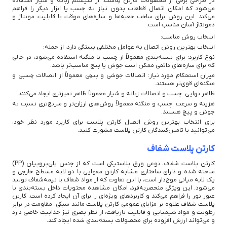
در طراحی برخی از محصولات کارتن پلاست، از سیستم زبانه و شیار استفاده
می‌شود که امکان اتصال قطعات بدون نیاز به چسب یا ابزار دیگر را فراهم
می‌کند. این روش برای ساخت جعبه‌ها و سازه‌های موقت با قابلیت مونتاژ و
دمونتاژ آسان مناسب است.
انتخاب روش مناسب:
انتخاب بهترین روش اتصال به عوامل مختلفی بستگی دارد، از جمله:
نوع کاربرد: برای بسته‌بندی معمولاً از چسب یا منگنه استفاده می‌شود، در حالی
که برای سازه‌های دائمی ممکن است جوش یا پیچ مناسب‌تر باشد.
میزان استحکام مورد نیاز: اتصالات جوشی و پیچی معمولاً از اتصالات چسبی و
منگنه‌ای قوی‌تر هستند.
ظاهر نهایی: چسب و اتصالات زبانه و شیار معمولاً ظاهر تمیزتری ایجاد می‌کنند.
هزینه و سرعت: چسب و منگنه معمولاً روش‌های ارزان‌تر و سریع‌تری نسبت به
جوش و پیچ هستند.
برای انتخاب بهترین روش اتصال کارتن پلاست برای کاربرد مورد نظر خود،
می‌توانید با تامین‌کنندگان کارتن پلاست مشورت کنید.
کارتن پلاست شفاف
کارتن پلاست شفاف، نوعی ورق پلاستیکی است که از جنس پلی‌پروپیلن (PP)
ساخته شده و دارای ساختاری مشابه کارتن مقوایی با دو لایه مسطح خارجی و
یک لایه میانی موج‌دار است، با این تفاوت که از مواد شفاف یا نیمه‌شفاف تولید
می‌شود. این ویژگی منحصربه‌فرد، امکان مشاهده محتویات داخل بسته‌بندی یا
عبور نور را فراهم می‌کند و کاربردهای ویژه‌ای را برای آن ایجاد کرده است. کارتن
پلاست شفاف علاوه بر مزایای عمومی کارتن پلاست مانند سبکی، مقاومت در برابر
رطوبت و مواد شیمیایی و قابلیت بازیافت، از نظر بصری نیز جذابیت خاصی دارد
و می‌تواند ارزش افزوده برای محصولات بسته‌بندی شده ایجاد کند.