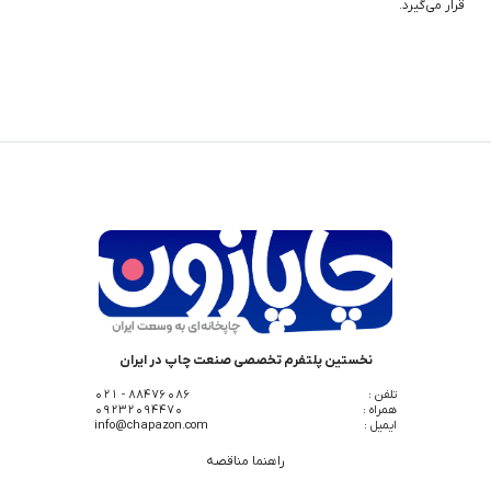
قرار می‌گیرد.
نخستین پلتفرم تخصصی صنعت چاپ در ایران
تلفن :
88476086 - 021
همراه :
09232094470
ایمیل :
info@chapazon.com
راهنما مناقصه