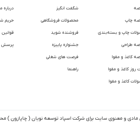
صه
شگفت انگیز
درباره ما
صه چاپ
محصولات فروشگاهی
حریم ش
لات چاپ و بسته‌بندی
فروشنده شوید
قوانین و
صه طراحی
جشنواره پاییزه
پرسش ه
ه کاغذ و مقوا
فرصت های شغلی
روز کاغذ و مقوا
راهنما
لات کاغذ و مقوا
مادی و معنوی سایت برای شرکت اسپاد توسعه نویان ( چاپازون ) م