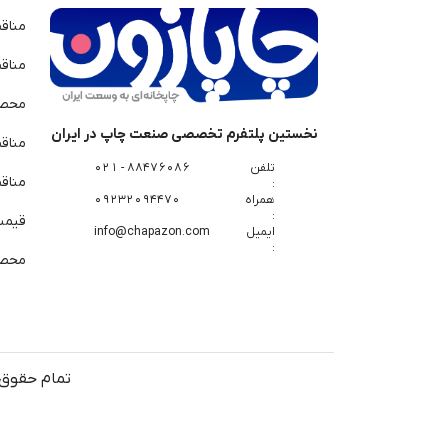
مناق
مناق
محصو
نخستین پلتفرم تخصصی صنعت چاپ در ایران
مناق
تلفن
88476086 - 021
مناقص
:
همراه
09232094470
:
قیمت 
ایمیل
info@chapazon.com
:
محصو
تمام حقوق 