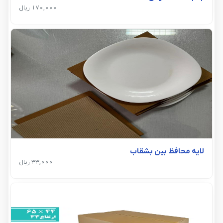
170,000 ریال
لایه محافظ بین بشقاب
33,000 ریال