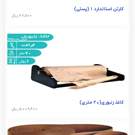
کارتن استاندارد 1 (پستی)
89,500 ریال
کاغذ زنبوری(20 متری)
5,009,400 ریال