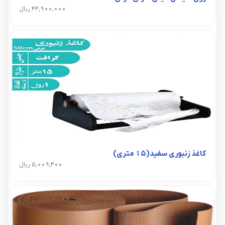
44,900,000 ریال
کاغذ زنبوری سفید(15 متری)
5,009,400 ریال