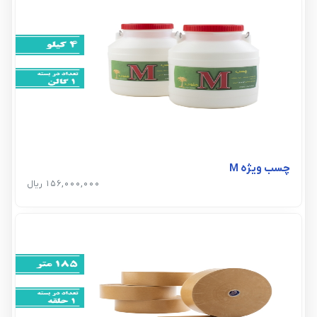
چسب ویژه M
156,000,000 ریال