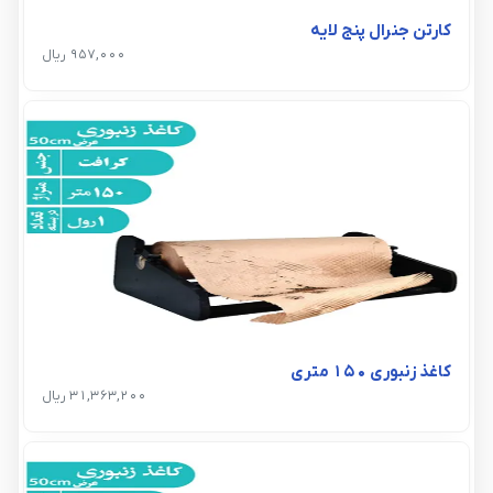
کارتن جنرال پنج لایه
957,000 ریال
کاغذ زنبوری ۱۵۰ متری
31,363,200 ریال