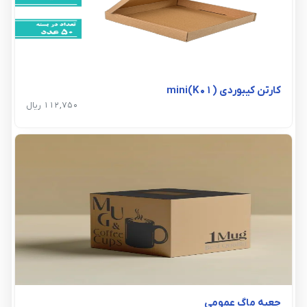
کارتن کیبوردی mini(K01)
112,750 ریال
جعبه ماگ عمومی