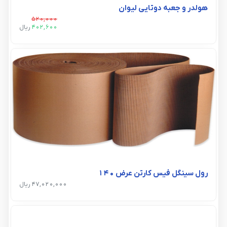
هولدر و جعبه دوتایی لیوان
520,000
402,600
ريال
رول سینگل فیس کارتن عرض ۱۴۰
47,020,000 ریال