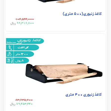
کاغذ زنبوری(۵۰۰ متری)
104,544,000
99,316,800
ريال
کاغذ زنبوری ۴۰۰ متری
83,635,200
79,453,440
ريال