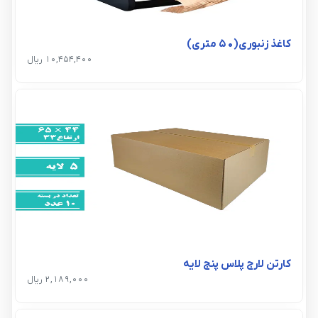
کاغذ زنبوری(50 متری)
10,454,400 ریال
کارتن لارج پلاس پنج لایه
2,189,000 ریال