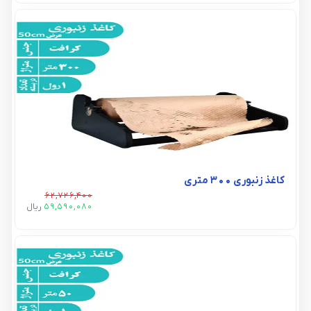
کاغذ زنبوری ۳۰۰ متری
62,726,400
59,590,080
ريال