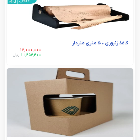
کاغذ زنبوری 50 متری متردار
12,000,000
11,454,400
ريال