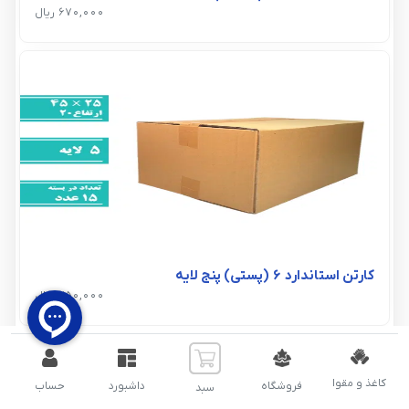
670,000 ریال
کارتن استاندارد 6 (پستی) پنج لایه
750,000 ریال
کاغذ و مقوا
فروشگاه
داشبورد
حساب
سبد