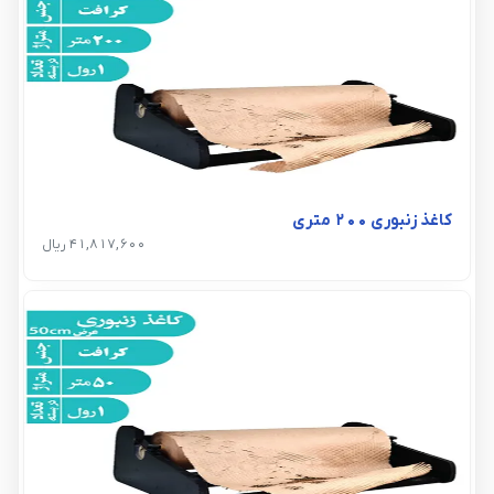
کاغذ زنبوری ۲۰۰ متری
41,817,600 ریال