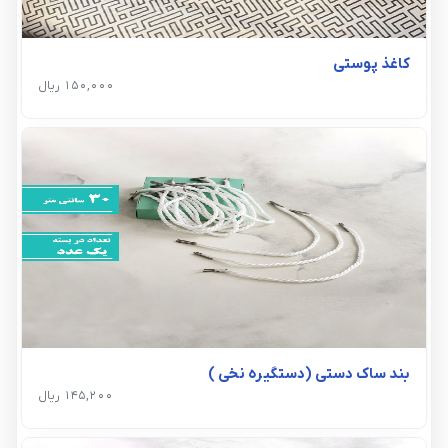
کاغذ پوستی
150,000 ریال
بند ساک دستی (دستگیره نخی )
145,200 ریال