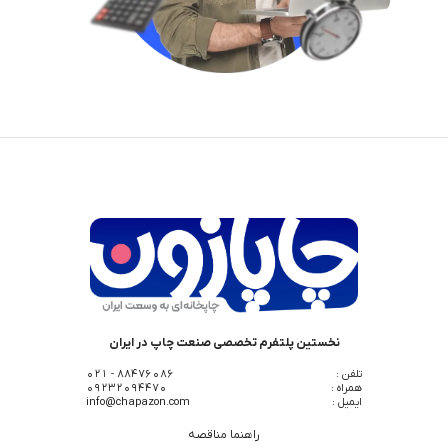
نخستین پلتفرم تخصصی صنعت چاپ در ایران
تلفن :
88476086 - 021
همراه :
09232094470
ایمیل :
info@chapazon.com
راهنما مناقصه