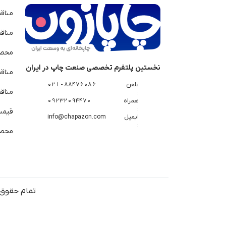
مناق
مناق
محصو
نخستین پلتفرم تخصصی صنعت چاپ در ایران
مناق
تلفن
88476086 - 021
مناقص
:
همراه
09232094470
:
قیمت 
ایمیل
info@chapazon.com
:
محصو
تمام حقوق 