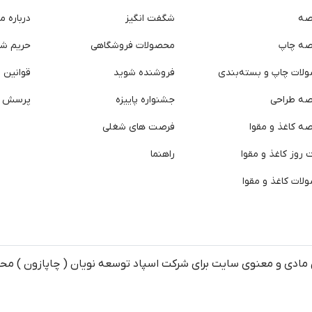
صه
شگفت انگیز
درباره ما
صه چاپ
محصولات فروشگاهی
حریم ش
لات چاپ و بسته‌بندی
فروشنده شوید
قوانین و
صه طراحی
جشنواره پاییزه
پرسش ه
ه کاغذ و مقوا
فرصت های شغلی
روز کاغذ و مقوا
راهنما
لات کاغذ و مقوا
مادی و معنوی سایت برای شرکت اسپاد توسعه نویان ( چاپازون ) م