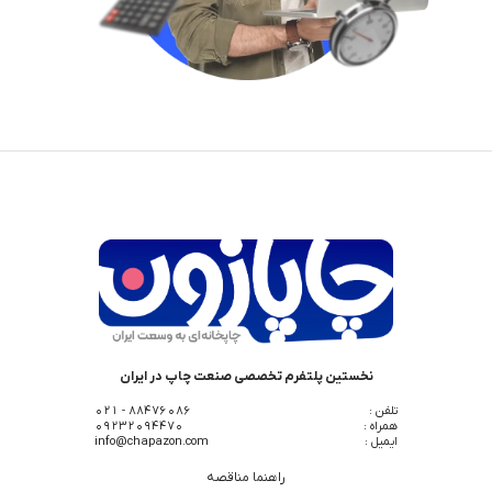
نخستین پلتفرم تخصصی صنعت چاپ در ایران
تلفن :
88476086 - 021
همراه :
09232094470
ایمیل :
info@chapazon.com
راهنما مناقصه