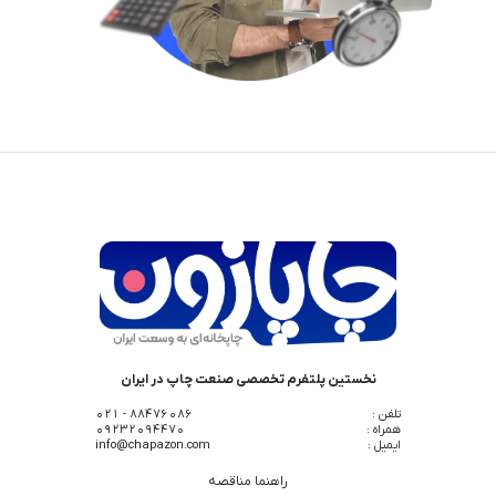
نخستین پلتفرم تخصصی صنعت چاپ در ایران
تلفن :
88476086 - 021
همراه :
09232094470
ایمیل :
info@chapazon.com
راهنما مناقصه