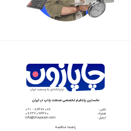
نخستین پلتفرم تخصصی صنعت چاپ در ایران
تلفن :
88476086 - 021
همراه :
09232094470
ایمیل :
info@chapazon.com
راهنما مناقصه