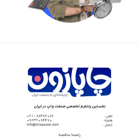
نخستین پلتفرم تخصصی صنعت چاپ در ایران
تلفن :
88476086 - 021
همراه :
09232094470
ایمیل :
info@chapazon.com
راهنما مناقصه