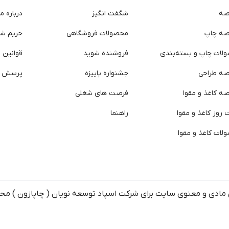
صه
شگفت انگیز
درباره ما
صه چاپ
محصولات فروشگاهی
حریم ش
لات چاپ و بسته‌بندی
فروشنده شوید
قوانین و
صه طراحی
جشنواره پاییزه
پرسش ه
ه کاغذ و مقوا
فرصت های شغلی
روز کاغذ و مقوا
راهنما
لات کاغذ و مقوا
مادی و معنوی سایت برای شرکت اسپاد توسعه نویان ( چاپازون ) م