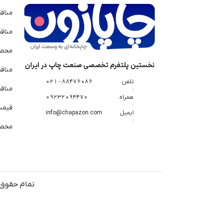
مناق
مناق
محصو
نخستین پلتفرم تخصصی صنعت چاپ در ایران
مناق
تلفن
88476086 - 021
مناقص
:
همراه
09232094470
:
قیمت 
ایمیل
info@chapazon.com
:
محصو
تمام حقوق 