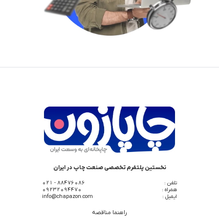
نخستین پلتفرم تخصصی صنعت چاپ در ایران
تلفن :
88476086 - 021
همراه :
09232094470
ایمیل :
info@chapazon.com
راهنما مناقصه